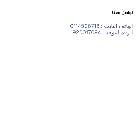
تواصل معنا
الهاتف الثابت : 0114506716
الرقم لموحد : 920017094
تواصل معنا
نرحب بأستفساراتكم علي مدار اليوم