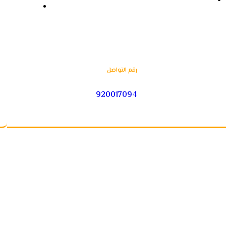
نقل المواد الكيمائية
كلمة المدير 
رقم التواصل
920017094
جمع الحقوق محفوظة شركة السديس اللوجستية